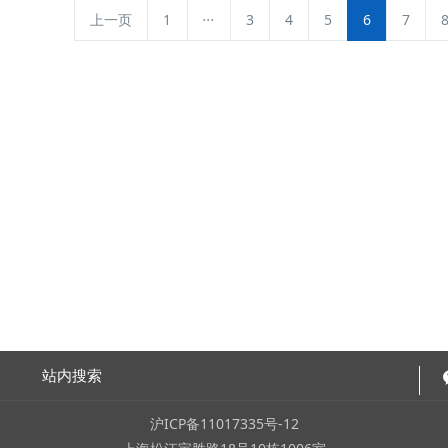
...
上一页
1
3
4
5
6
7
站内搜索
沪ICP备11017335号-12