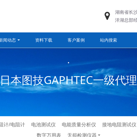
湖南省长
洋湖总部
新闻动态
资料下载
客户案例
站内搜索
.
日本图技GAPHTEC一级代
阻计/电阻计
电池测试仪
电能质量分析仪
接地电阻测试仪
数字万用表
无损检测仪器