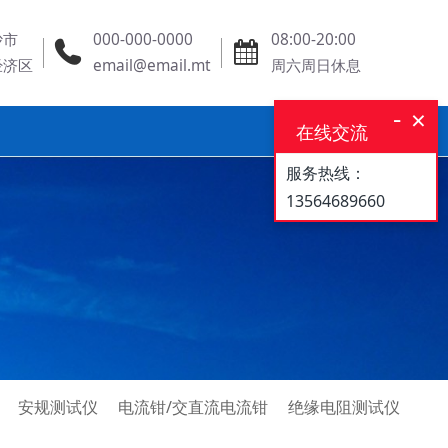
沙市
000-000-0000
08:00-20:00
经济区
email@email.mt
周六周日休息
-
×
在线交流
服务热线：
13564689660
理
安规测试仪
电流钳/交直流电流钳
绝缘电阻测试仪