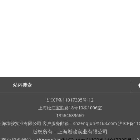
站内搜索
沪ICP备11017335号-12
上海松江宝胜路18号10栋1006室
13564689660
增骏实业有限公司 客户服务邮箱：shzengjun@163.com 沪ICP备1101
版权所有：上海增骏实业有限公司