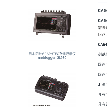
CA
CA
需将
回路
CA64
日本图技GRAPHTEC存储记录仪
测试
midilogger GL980
回路
回路
泄漏
具有“
具有