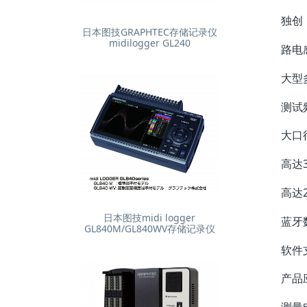
独创
日本图技GRAPHTEC存储记录仪
midilogger GL240
路电
大型
测试
大口
高达
高达
日本图技midi logger
蓝牙
GL840M/GL840WV存储记录仪
软件
产品