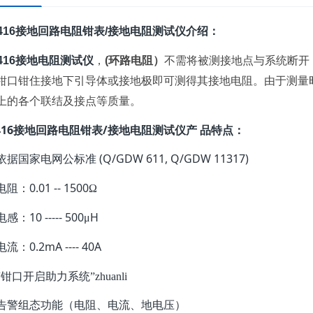
6416接地回路电阻钳表/接地电阻测试仪介绍：
6416接地电阻测试仪
，
(环路电阻）
不需将被测接地点与系统断开
钳口钳住接地下引导体或接地极即可测得其接地电阻。由于测量
上的各个联结及接点等质量。
16
/
接地回路电阻钳表
接地电阻测试仪产
品特点：
(Q/GDW 611, Q/GDW 11317)
依据国家电网公标准
0.01 -- 1500
电阻：
Ω
10 ----- 500
H
电感：
μ
0.2mA ---- 40A
电流：
钳口开启助力系统”zhuanli
告警组态功能（电阻、电流、地电压）