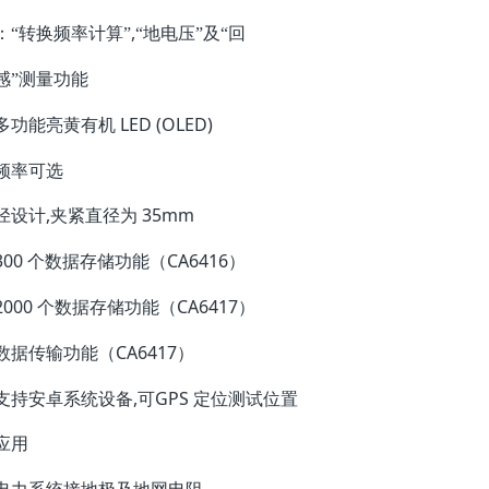
,
：“转换频率计算”
“地电压”及“回
感”测量功能
LED (OLED)
多功能亮黄有机
频率可选
,
35mm
径设计
夹紧直径为
300
CA6416
个数据存储功能（
）
2000
CA6417
个数据存储功能（
）
CA6417
数据传输功能（
）
,
GPS
支持安卓系统设备
可
定位测试位置
应用