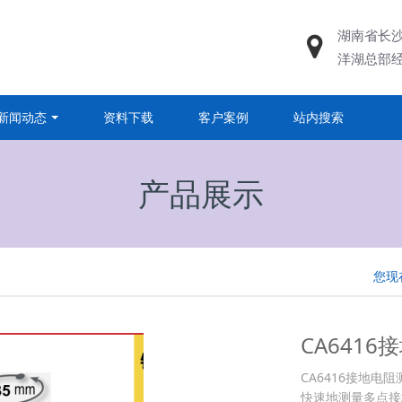
湖南省长
洋湖总部
新闻动态
资料下载
客户案例
站内搜索
产品展示
您现
CA641
CA6416接地
快速地测量多点接