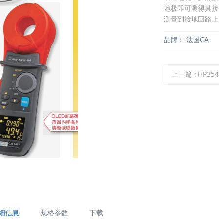
地极即可测得其接
测量到接地回路上
品牌：
法国CA
上一篇
:
HP354
细信息
规格参数
下载