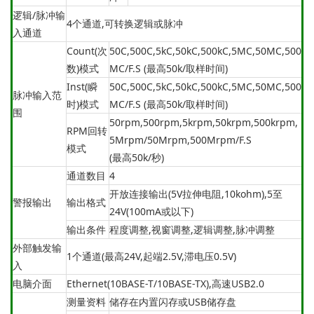
逻辑/脉冲输
4个通道,可转换逻辑或脉冲
入通道
Count(次
50C,500C,5kC,50kC,500kC,5MC,50MC,500
数)模式
MC/F.S (最高50k/取样时间)
Inst(瞬
50C,500C,5kC,50kC,500kC,5MC,50MC,500
脉冲输入范
时)模式
MC/F.S (最高50k/取样时间)
围
50rpm,500rpm,5krpm,50krpm,500krpm,
RPM回转
5Mrpm/50Mrpm,500Mrpm/F.S
模式
(最高50k/秒)
通道数目
4
开放连接输出(5V拉伸电阻,10kohm),5至
警报输出
输出格式
24V(100mA或以下)
输出条件
程度调整,视窗调整,逻辑调整,脉冲调整
外部触发输
1个通道(最高24V,起端2.5V,滞电压0.5V)
入
电脑介面
Ethernet(10BASE-T/10BASE-TX),高速USB2.0
测量资料
储存在内置闪存或USB储存盘