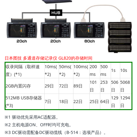
日本图技 多通道存储记录仪 GL820的存储时间
収录间隔（取样速
10ms(
50ms(
100ms(
200
500
1s
10s
度）(*1)
*2)
*2)
*2)
ms
ms
101
253
506
5068
2GB内置闪存
29日
72日
89日
日
日
日
日
512MB USB存储器
129
1294
7日
18日
22日
25日
64日
(*3)
日
日
※1 驱动优先采用AC适配器。
※2 主机电源ON、OFF时均可充电。
※3 DC驱动需配备DC驱动缆线（B-514：选项产品）。