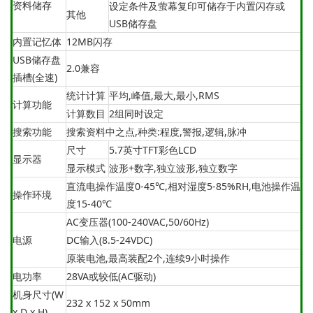
资料储存
设定条件及萤幕复印可储存于内置闪存或
其他
USB储存盘
内置记忆体
12MB闪存
USB储存盘
2.0兼容
插槽(全速)
统计计算
平均,峰值,最大,最小,RMS
计算功能
计算数目
2组同时设定
搜索功能
搜索资料中之点,种类:程度,警报,逻辑,脉冲
尺寸
5.7英寸TFT彩色LCD
显示器
显示模式
波形+数字,独立波形,独立数字
直流电操作温度0-45℃,相对湿度5-85%RH,电池操作温
操作环境
度15-40℃
AC变压器(100-240VAC,50/60Hz)
电源
DC输入(8.5-24VDC)
原装电池,最高装配2个,连续9小时操作
电功率
28VA或较低(AC驱动)
机身尺寸(W
232 x 152 x 50mm
x D x H)