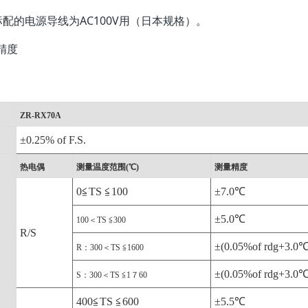
AC100V
标配的电源导线为
用（日本规格）。
精度
ZR-RX70A
±0.25% of F.S.
热电偶
测量温度范围(℃)
测量精度
0≦TS ≦100
±7.0℃
±5.0℃
100＜TS ≦300
R/S
±(0.05%of rdg+3.0℃
R：300＜TS ≦1600
±(0.05%of rdg+3.0℃
S：300＜TS ≦1７60
400≦TS ≦600
±5.5℃