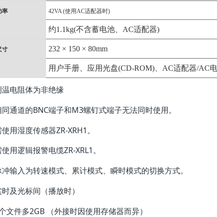
功率
42VA (使用AC适配器时)
约1.1kg(不含蓄电池、AC适配器)
232 × 150 × 80mm
尺寸
用户手册、应用光盘(CD-ROM)、AC适配器/AC
测温电阻体为非绝缘
BNC
M3
相同通道的
端子和
螺钉式端子无法同时使用。
ZR-XRH1
需使用湿度传感器
。
ZR-XRL1
需使用逻辑报警电缆
。
脉冲输入为转速模式、累计模式、瞬时模式的切换方式。
实时及光标间（播放时）
2GB
个文件多
（外接时因使用存储器而异）