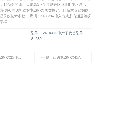
，16位分辨率，大屏幕5.7英寸彩色LCD清晰显示波形，
便PC的U盘.欧姆龙ZR-RX70数据记录仪技术参欧姆欧
数据记录仪技术参数： 型号ZR-RX70A输入方式所有通道绝缘
采样
型号：
ZR-RX70停产了代替型号
GL980
X25便携式数据记录仪
下一篇
:
欧姆龙ZR-RX45A 数据记录仪