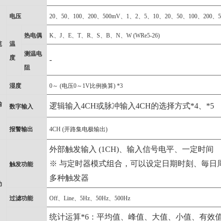
电压
20、50、100、200、500mV、1、2、5、10、20、50、100、200、500
热电偶
K、J、E、T、R、S、B、N、W (WRe5-26)
范
温
测温电
度
-
阻
湿度
0～ (电压0～1V比例换算) *3
输
逻辑输入4CH或脉冲输入4CH的选择方式*4、*5
数字输入
报警输出
4CH (开路集电极输出)
外部触发输入 (1CH)、输入信号电平、一定时间
※ 与定时器模式组合，可以设定日期时刻、毎日
触发功能
多种触发器
功
过滤功能
Off、Line、5Hz、50Hz、500Hz
统计运算*6：平均值、峰值、大值、小值、有效值