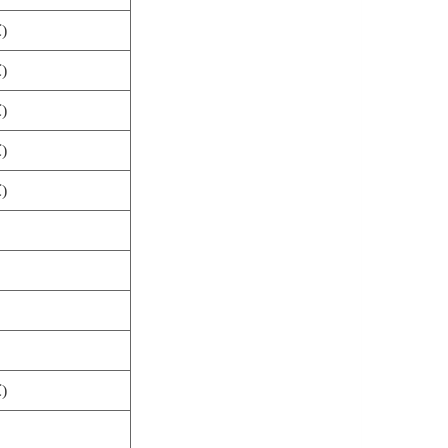
)
)
)
)
)
)