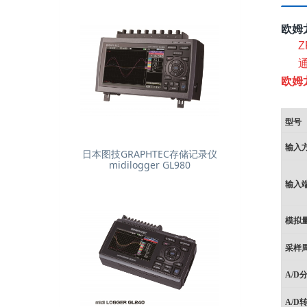
欧姆
欧姆
型号
输入
日本图技GRAPHTEC存储记录仪
midilogger GL980
输入
模拟
采样
A/D
A/D