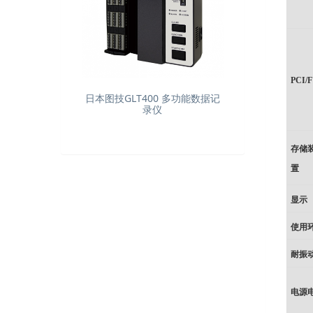
PCI/F
日本图技GLT400 多功能数据记
录仪
存储
置
显示
使用
耐振
电源