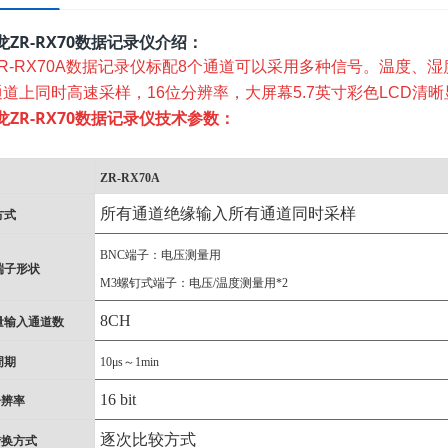
龙ZR-RX70数据记录仪
介绍：
ZR-RX70A数据记录仪标配8个通道可以采用多种信号。温度、
通道上同时高速采样，16位分辨率，大屏幕5.7英寸彩色LCD清
龙ZR-RX70数据记录仪
技术参数：
ZR-RX70A
所有通道绝缘输入所有通道同时采样
方式
BNC端子：电压测量用
端子形状
M3螺钉式端子：电压/温度测量用*2
8CH
量输入通道数
周期
10μs～1min
16 bit
分辨率
逐次比较方式
转换方式