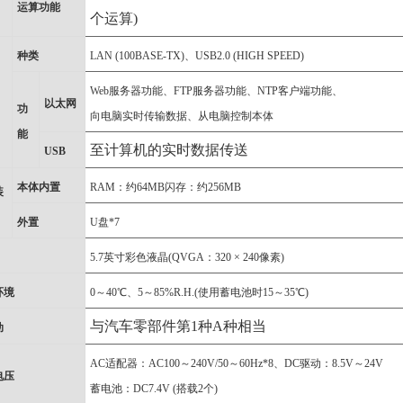
运算功能
个运算)
种类
LAN (100BASE-TX)、USB2.0 (HIGH SPEED)
Web服务器功能、FTP服务器功能、NTP客户端功能、
以太网
功
向电脑实时传输数据、从电脑控制本体
能
至计算机的实时数据传送
USB
本体内置
RAM：约64MB闪存：约256MB
装
外置
U盘*7
5.7英寸彩色液晶(QVGA：320 × 240像素)
环境
0～40℃、5～85%R.H.(使用蓄电池时15～35℃)
与汽车零部件第1种A种相当
动
AC适配器：AC100～240V/50～60Hz*8、DC驱动：8.5V～24V
电压
蓄电池：DC7.4V (搭载2个)